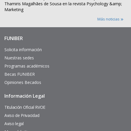
Thamiris Magalhães de Sousa en la revista Psychology &amp;
Marketing
Más noticias
FUNIBER
Enlaces
de
interés
Solicita información
Nuestras sedes
Programas académicos
Becas FUNIBER
Opiniones Becados
Información Legal
Pie
de
página
Titulación Oficial RVOE
Aviso de Privacidad
Aviso legal