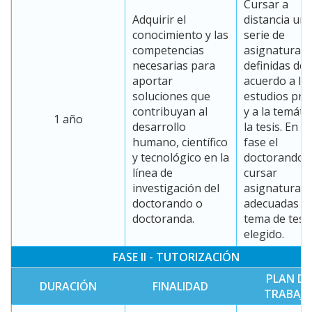
Cursar a
Adquirir el
distancia un
conocimiento y las
serie de
competencias
asignaturas
necesarias para
definidas de
aportar
acuerdo a lo
soluciones que
estudios pre
contribuyan al
y a la temáti
1 año
desarrollo
la tesis. En e
humano, científico
fase el
y tecnológico en la
doctorando 
línea de
cursar
investigación del
asignaturas
doctorando o
adecuadas al
doctoranda.
tema de tesi
elegido.
FASE II - TUTORIZACIÓN
PLAN DE
DURACIÓN
FINALIDAD
TRABAJ