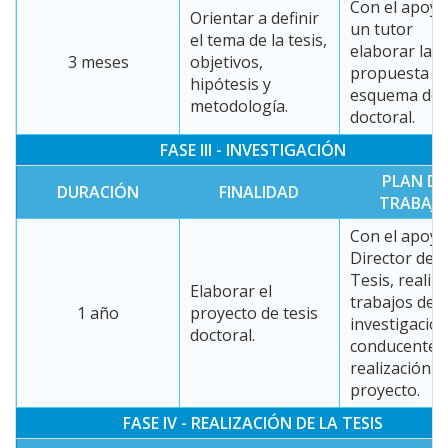
Con el apoyo
Orientar a definir
un tutor
el tema de la tesis,
elaborar la
3 meses
objetivos,
propuesta de
hipótesis y
esquema de t
metodología.
doctoral.
FASE III - INVESTIGACIÓN
PLAN DE
DURACIÓN
FINALIDAD
TRABAJ
Con el apoyo
Director de
Tesis, realiza
Elaborar el
trabajos de
1 año
proyecto de tesis
investigació
doctoral.
conducentes 
realización d
proyecto.
FASE IV - REALIZACIÓN DE LA TESIS