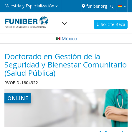
Pasar
Maestría
Maestría y Especialización
funiber.org
y
al
Especialización
contenido
principal
Solicite Beca
Navegación
México
principal
micro
Doctorado en Gestión de la
Seguridad y Bienestar Comunitario
(Salud Pública)
RVOE D-1804322
ONLINE