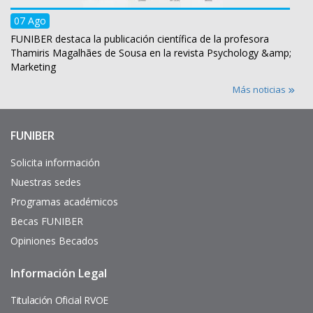
07 Ago
FUNIBER destaca la publicación científica de la profesora
Thamiris Magalhães de Sousa en la revista Psychology &amp;
Marketing
Más noticias
FUNIBER
Enlaces
de
interés
Solicita información
Nuestras sedes
Programas académicos
Becas FUNIBER
Opiniones Becados
Información Legal
Pie
de
página
Titulación Oficial RVOE