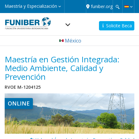
Pasar
Maestría
Maestría y Especialización
funiber.org
y
al
Especialización
contenido
principal
Solicite Beca
Navegación
México
principal
micro
Maestría en Gestión Integrada:
Medio Ambiente, Calidad y
Prevención
RVOE M-1204125
ONLINE