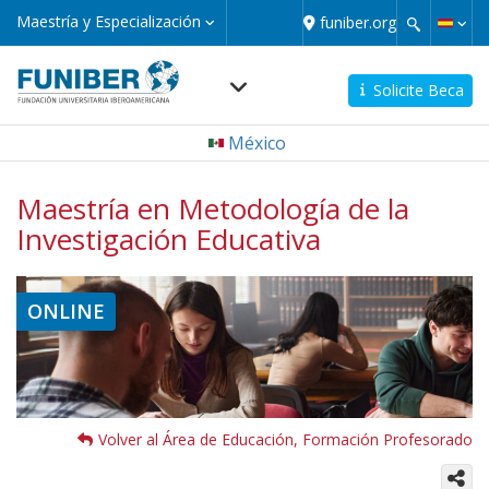
Pasar
Maestría
Maestría y Especialización
funiber.org
y
al
Especialización
contenido
principal
Solicite Beca
Navegación
México
principal
micro
Maestría en Metodología de la
Investigación Educativa
ONLINE
Volver al Área de Educación, Formación Profesorado