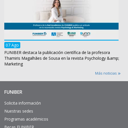
07 Ago
FUNIBER destaca la publicación científica de la profesora
Thamiris Magalhães de Sousa en la revista Psychology &amp;
Marketing
Más noticias
FUNIBER
Enlaces
de
interés
Solicita información
Nuestras sedes
Programas académicos
Becas FUNIBER