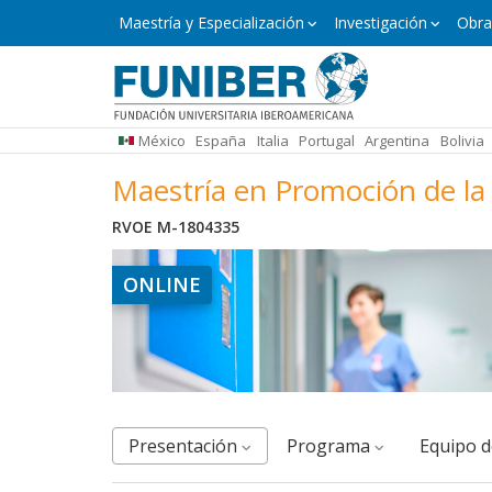
Pasar
Maestría
Maestría y Especialización
Investigación
Obra
y
al
Especialización
contenido
principal
México
España
Italia
Portugal
Argentina
Bolivia
Maestría en Promoción de la
RVOE M-1804335
ONLINE
Presentación
Programa
equipo 