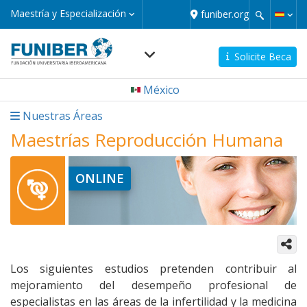
Pasar
Maestría
Maestría y Especialización
funiber.org
y
al
Especialización
contenido
principal
Solicite Beca
Navegación
México
principal
micro
Nuestras Áreas
Maestrías Reproducción Humana
ONLINE
Los siguientes estudios pretenden contribuir al
mejoramiento del desempeño profesional de
especialistas en las áreas de la infertilidad y la medicina