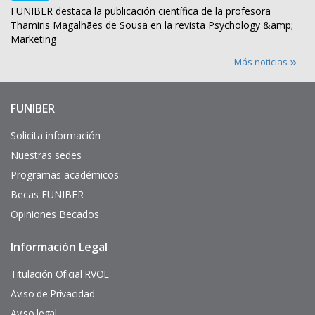
FUNIBER destaca la publicación científica de la profesora
Thamiris Magalhães de Sousa en la revista Psychology &amp;
Marketing
Más noticias
FUNIBER
Enlaces
de
interés
Solicita información
Nuestras sedes
Programas académicos
Becas FUNIBER
Opiniones Becados
Información Legal
Pie
de
página
Titulación Oficial RVOE
Aviso de Privacidad
Aviso legal